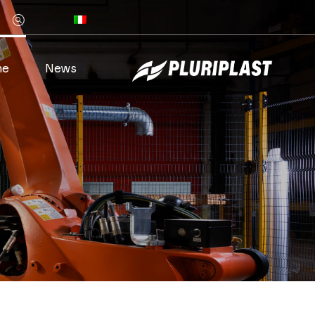
Z
he
News