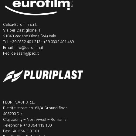
Celsa-Eurofilm s.r.l.
Via per Castiglione, 1
21040 Vedano Olona (VA) Italy
Tel. +39 0332 401 213 - +39 0332 401 469
Email. info@eurofilm.it
Pec. celsasrl@pec.it
PLURIPLAST S.R.L.
Bistriţei street no. 63/A Ground floor
405200 Dej
Cluj county – North-west – Romania
Telephone: +40 364 113 100
Fax: +40 364 113 101