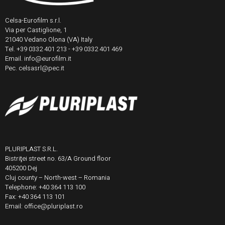
Celsa-Eurofilm s.r.l.
Via per Castiglione, 1
21040 Vedano Olona (VA) Italy
Tel. +39 0332 401 213 - +39 0332 401 469
Email. info@eurofilm.it
Pec. celsasrl@pec.it
PLURIPLAST S.R.L.
Bistriţei street no. 63/A Ground floor
405200 Dej
Cluj county – North-west – Romania
Telephone: +40 364 113 100
Fax: +40 364 113 101
Email: office@pluriplast.ro