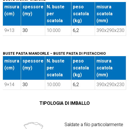
misura
spessore
N. buste
peso
misura
(cm)
(my)
per
scatola
scatola
scatola
(kg)
(mm)
9×13
30
10.000
6,2
390x290x230
BUSTE PASTA MANDORLE – BUSTE PASTA DI PISTACCHIO
misura
spessore
N. buste
peso
misura
(cm)
(my)
per
scatola
scatola
scatola
(kg)
(mm)
9×14
30
10.000
6,2
390x290x230
TIPOLOGIA DI IMBALLO
Saldate a filo particolarmente