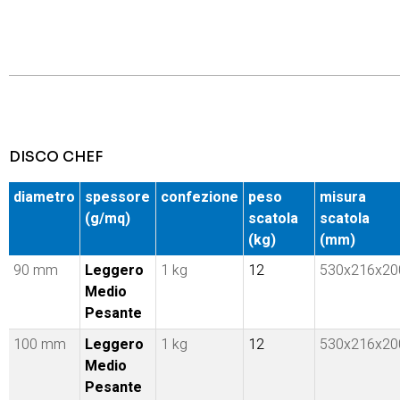
DISCO CHEF
diametro
spessore
confezione
peso
misura
(g/mq)
scatola
scatola
(kg)
(mm)
90 mm
Leggero
1 kg
12
530x216x20
Medio
Pesante
100 mm
Leggero
1 kg
12
530x216x20
Medio
Pesante