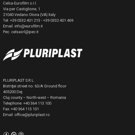
Celsa-Eurofilm s.r.l.
Via per Castiglione, 1
21040 Vedano Olona (VA) Italy
Tel. +39 0332 401 213 - +39 0332 401 469
Email. info@eurofilm.it
Pec. celsasrl@pec.it
PLURIPLAST S.R.L.
Bistriţei street no. 63/A Ground floor
405200 Dej
Cluj county – North-west – Romania
Telephone: +40 364 113 100
Fax: +40 364 113 101
Email: office@pluriplast.ro
F
L
I