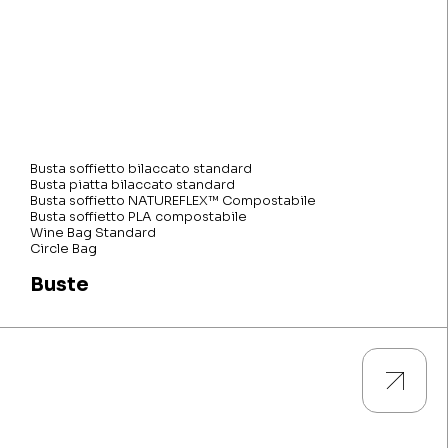
Busta soffietto bilaccato standard
Busta piatta bilaccato standard
Busta soffietto NATUREFLEX™ Compostabile
Busta soffietto PLA compostabile
Wine Bag Standard
Circle Bag
Buste
Guarda tutti i prodotti e scarica le descrizioni tecniche e le
caratteristiche