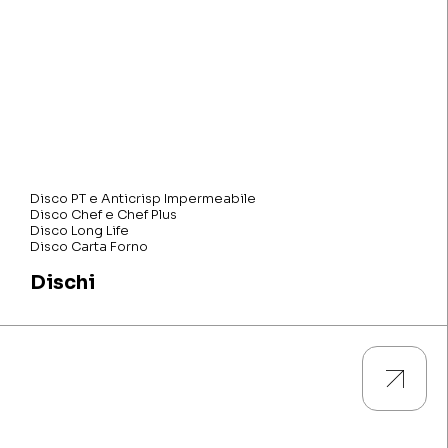
Disco PT e Anticrisp Impermeabile
Disco Chef e Chef Plus
Disco Long Life
Disco Carta Forno
Dischi
Guarda tutti i prodotti e scarica le descrizioni tecniche e le
caratteristiche