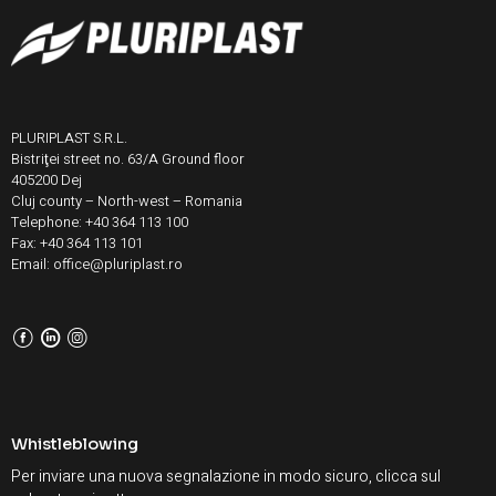
PLURIPLAST S.R.L.
Bistriţei street no. 63/A Ground floor
405200 Dej
Cluj county – North-west – Romania
Telephone: +40 364 113 100
Fax: +40 364 113 101
Email: office@pluriplast.ro
F
L
I
Whistleblowing
Per inviare una nuova segnalazione in modo sicuro, clicca sul