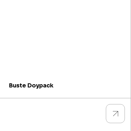
Buste Doypack
Guarda tutti i prodotti e scarica le descrizioni tecniche e le
caratteristiche