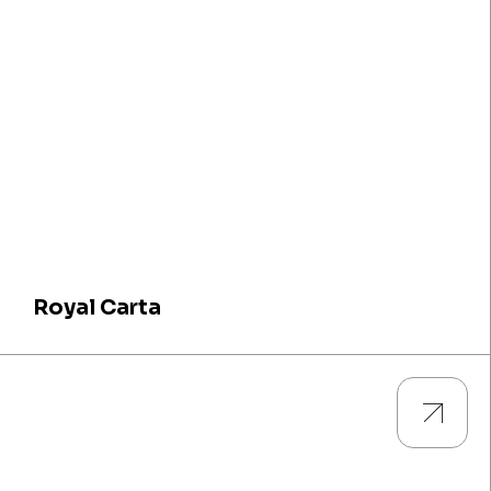
Royal Carta
Guarda tutti i prodotti e scarica le descrizioni tecniche e le
caratteristiche