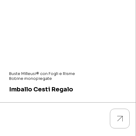
Buste Milleusi® con Fogli e Risme
Bobine monopiegate
Imballo Cesti Regalo
Guarda tutti i prodotti e scarica le descrizioni tecniche e le
caratteristiche