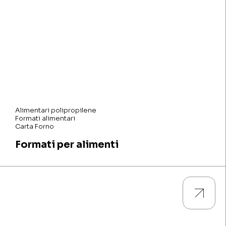
Alimentari polipropilene
Formati alimentari
Carta Forno
Formati per alimenti
Guarda tutti i prodotti e scarica le descrizioni tecniche e le
caratteristiche