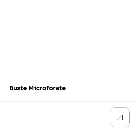
Buste Microforate
Guarda tutti i prodotti e scarica le descrizioni tecniche e le
caratteristiche