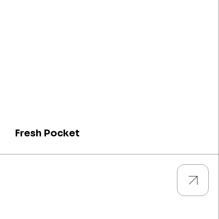
Fresh Pocket
Guarda tutti i prodotti e scarica le descrizioni tecniche e le
caratteristiche