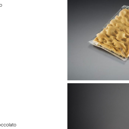
ro
ioccolato