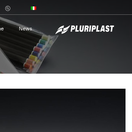
Z
he
News