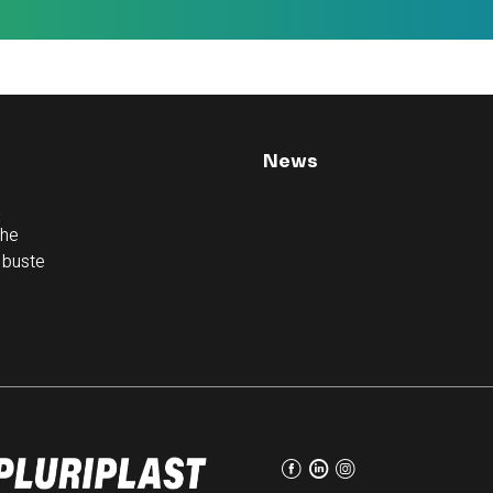
News
à
che
 buste
F
L
I