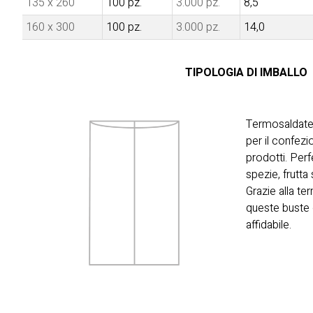
135 x 260
100 pz.
3.000 pz.
8,5
160 x 300
100 pz.
3.000 pz.
14,0
TIPOLOGIA DI IMBALLO
Termosaldate e
per il confez
prodotti. Perf
spezie, frutta 
Grazie alla ter
queste buste 
affidabile.