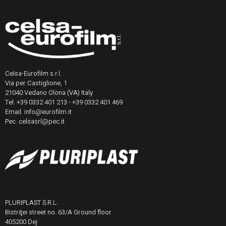
Celsa-Eurofilm s.r.l.
Via per Castiglione, 1
21040 Vedano Olona (VA) Italy
Tel. +39 0332 401 213 - +39 0332 401 469
Email. info@eurofilm.it
Pec. celsasrl@pec.it
PLURIPLAST S.R.L.
Bistriţei street no. 63/A Ground floor
405200 Dej