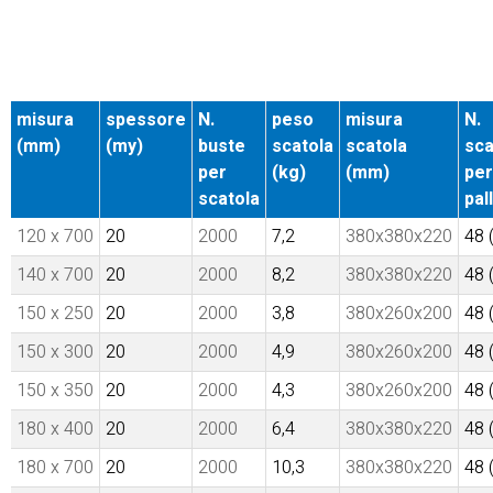
misura
spessore
N.
peso
misura
N.
(mm)
(my)
buste
scatola
scatola
sca
per
(kg)
(mm)
per
scatola
pal
120 x 700
20
2000
7,2
380x380x220
48 
140 x 700
20
2000
8,2
380x380x220
48 
150 x 250
20
2000
3,8
380x260x200
48 
150 x 300
20
2000
4,9
380x260x200
48 
150 x 350
20
2000
4,3
380x260x200
48 
180 x 400
20
2000
6,4
380x380x220
48 
180 x 700
20
2000
10,3
380x380x220
48 