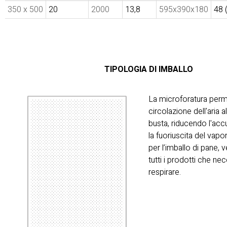
350 x 500
20
2000
13,8
595x390x180
48 
TIPOLOGIA DI IMBALLO
La microforatura perm
circolazione dell'aria al
busta, riducendo l'acc
la fuoriuscita del vap
per l’imballo di pane, 
tutti i prodotti che ne
respirare.