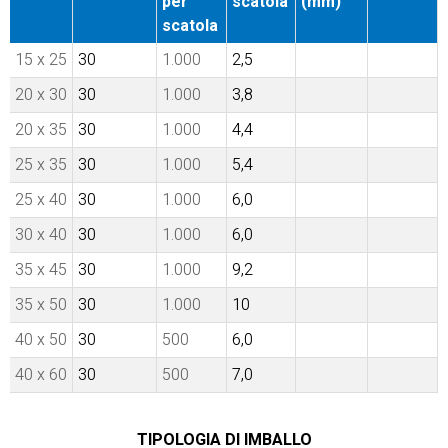
per
scatola
(mm)
scatola
15 x 25
30
1.000
2,5
20 x 30
30
1.000
3,8
20 x 35
30
1.000
4,4
25 x 35
30
1.000
5,4
25 x 40
30
1.000
6,0
30 x 40
30
1.000
6,0
35 x 45
30
1.000
9,2
35 x 50
30
1.000
10
40 x 50
30
500
6,0
40 x 60
30
500
7,0
TIPOLOGIA DI IMBALLO