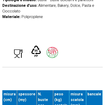
Tipologia d’imballo:
Buste
-
Buste dolciumi e panettoni
Destinazione d’uso:
Alimentare, Bakery, Dolce, Pasta e
Cioccolato
Materiale:
Polipropilene
misura
spessore
N.
peso
misura
bancale
(cm)
(my)
buste
(kg)
scatola