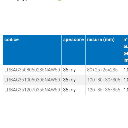
codice
spessore
misura (mm)
n°
b
p
im
LRBAG3508050235NAW50
35 my
80+25+25×235
1.
LRBAG3510060305NAW50
35 my
100+30+30×305
1.
LRBAG3512070355NAW50
35 my
120+35+35×355
1.