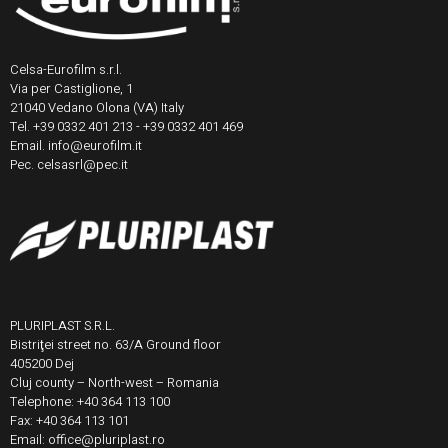
Celsa-Eurofilm s.r.l.
Via per Castiglione, 1
21040 Vedano Olona (VA) Italy
Tel. +39 0332 401 213 - +39 0332 401 469
Email. info@eurofilm.it
Pec. celsasrl@pec.it
PLURIPLAST S.R.L.
Bistriţei street no. 63/A Ground floor
405200 Dej
Cluj county – North-west – Romania
Telephone: +40 364 113 100
Fax: +40 364 113 101
Email: office@pluriplast.ro