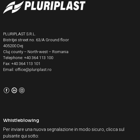
PLURIPLAST S.R.L.
Bistriţei street no. 63/A Ground floor
405200 Dej
Cluj county – North-west – Romania
Telephone: +40 364 113 100
Fax: +40 364 113 101
Email: office@pluriplast.ro
F
L
I
Whistleblowing
Per inviare una nuova segnalazione in modo sicuro, clicca sul
pulsante qui sotto: