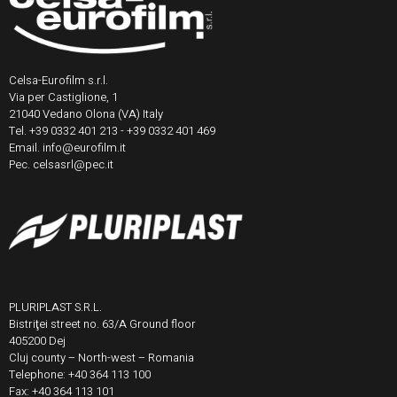
Celsa-Eurofilm s.r.l.
Via per Castiglione, 1
21040 Vedano Olona (VA) Italy
Tel. +39 0332 401 213 - +39 0332 401 469
Email. info@eurofilm.it
Pec. celsasrl@pec.it
PLURIPLAST S.R.L.
Bistriţei street no. 63/A Ground floor
405200 Dej
Cluj county – North-west – Romania
Telephone: +40 364 113 100
Fax: +40 364 113 101