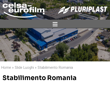
ĕ
Home
»
Slide Luoghi
»
Stabilimento Romania
Stabilimento Romania
DUE NOMI UNA GARANZIA
Plant produttivo Dej