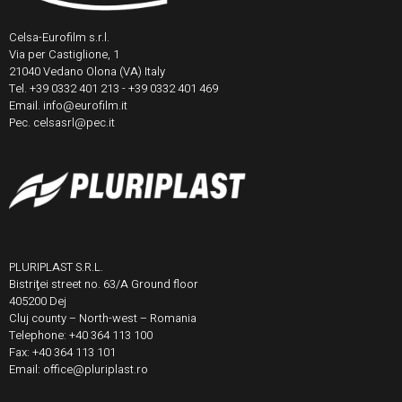
Celsa-Eurofilm s.r.l.
Via per Castiglione, 1
21040 Vedano Olona (VA) Italy
Tel. +39 0332 401 213 - +39 0332 401 469
Email. info@eurofilm.it
Pec. celsasrl@pec.it
PLURIPLAST S.R.L.
Bistriţei street no. 63/A Ground floor
405200 Dej
Cluj county – North-west – Romania
Telephone: +40 364 113 100
Fax: +40 364 113 101
Email: office@pluriplast.ro