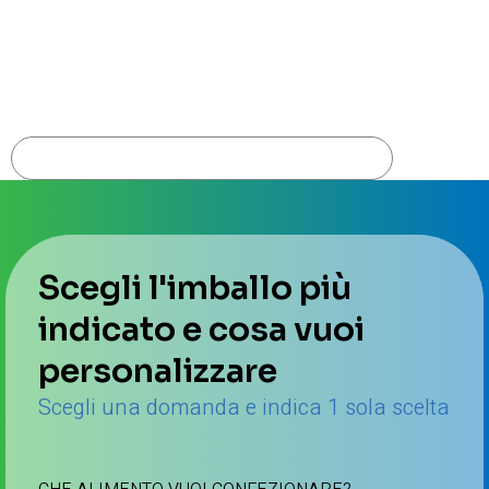
Bistriţei street no. 63/A | 405200 Dej | Cluj county – North-west – Romania
Telephone: +40 364 113 100 | Fax: +40 364 113 101
Email: office@pluriplast.ro
CONTATTACI
Scegli l'imballo più
indicato e cosa vuoi
personalizzare
Scegli una domanda e indica 1 sola scelta