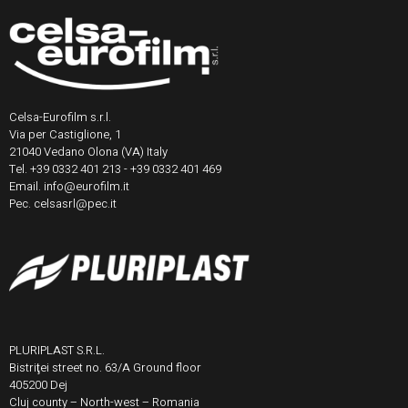
Celsa-Eurofilm s.r.l.
Via per Castiglione, 1
21040 Vedano Olona (VA) Italy
Tel. +39 0332 401 213 - +39 0332 401 469
Email. info@eurofilm.it
Pec. celsasrl@pec.it
PLURIPLAST S.R.L.
Bistriţei street no. 63/A Ground floor
405200 Dej
Cluj county – North-west – Romania