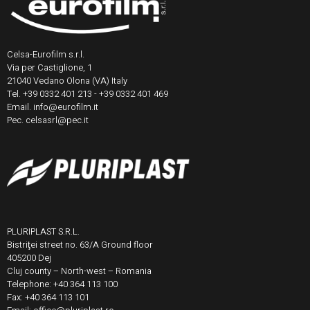
Celsa-Eurofilm s.r.l.
Via per Castiglione, 1
21040 Vedano Olona (VA) Italy
Tel. +39 0332 401 213 - +39 0332 401 469
Email. info@eurofilm.it
Pec. celsasrl@pec.it
PLURIPLAST S.R.L.
Bistriţei street no. 63/A Ground floor
405200 Dej
Cluj county – North-west – Romania
Telephone: +40 364 113 100
Fax: +40 364 113 101