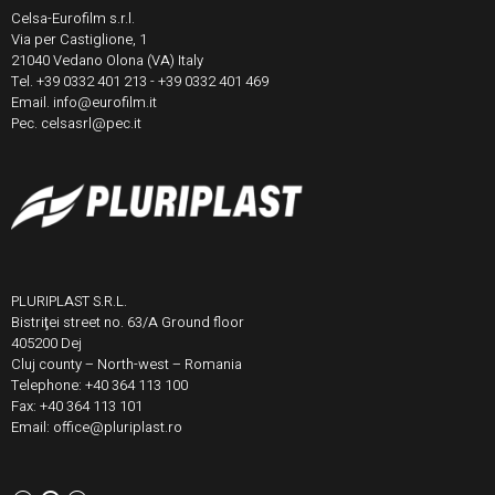
Celsa-Eurofilm s.r.l.
Via per Castiglione, 1
21040 Vedano Olona (VA) Italy
Tel. +39 0332 401 213 - +39 0332 401 469
Email. info@eurofilm.it
Pec. celsasrl@pec.it
PLURIPLAST S.R.L.
Bistriţei street no. 63/A Ground floor
405200 Dej
Cluj county – North-west – Romania
Telephone: +40 364 113 100
Fax: +40 364 113 101
Email: office@pluriplast.ro