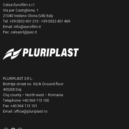
Celsa-Eurofilm s.r.l.
Via per Castiglione, 1
21040 Vedano Olona (VA) Italy
Tel. +39 0332 401 213 - +39 0332 401 469
Email. info@eurofilm.it
Pec. celsasrl@pec.it
PLURIPLAST S.R.L.
Bistriţei street no. 63/A Ground floor
405200 Dej
Cluj county – North-west – Romania
Telephone: +40 364 113 100
Fax: +40 364 113 101
Email: office@pluriplast.ro