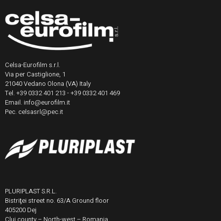
Celsa-Eurofilm s.r.l.
Via per Castiglione, 1
21040 Vedano Olona (VA) Italy
Tel. +39 0332 401 213 - +39 0332 401 469
Email. info@eurofilm.it
Pec. celsasrl@pec.it
PLURIPLAST S.R.L.
Bistriţei street no. 63/A Ground floor
405200 Dej
Cluj county – North-west – Romania