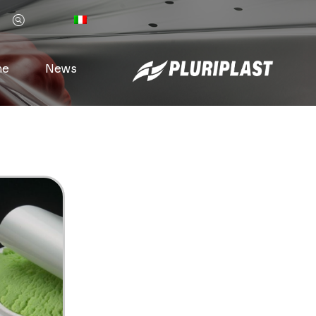
Z
he
News