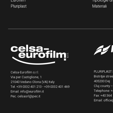
Eurofilm
Tipologie di
Pluriplast
Materiali
PLURIPLAST S
Celsa-Eurofilm s.r.l.
Bistriţei str
Via per Castiglione, 1
405200 Dej
21040 Vedano Olona (VA) Italy
Cluj county 
Tel. +39 0332 401 213 - +39 0332 401 469
Telephone: +
Email. info@eurofilm.it
Fax: +40 364
Pec. celsasrl@pec.it
Email: office