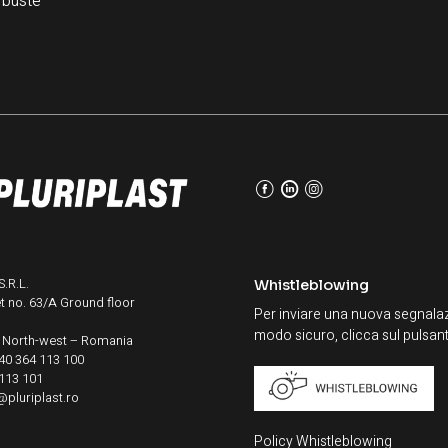
 buste
F
L
I
.R.L.
Whistleblowing
eet no. 63/A Ground floor
Per inviare una nuova segnalaz
modo sicuro, clicca sul pulsant
– North-west – Romania
40 364 113 100
 113 101
@pluriplast.ro
Policy Whistleblowing