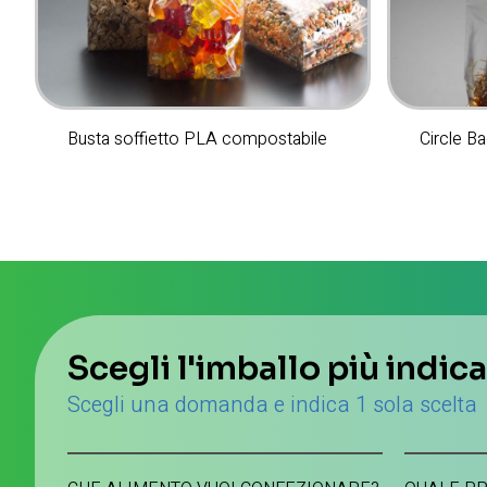
Busta soffietto PLA compostabile
Circle B
Scegli l'imballo più indic
Scegli una domanda e indica 1 sola scelta