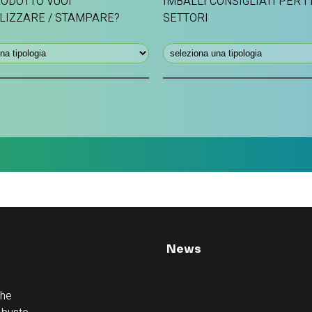
ODOTTO VUOI
IMBALLI CONSIGLIATI PER I
LIZZARE / STAMPARE?
SETTORI
News
à
che