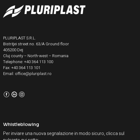
PLURIPLAST S.R.L.
Bistriţei street no. 63/A Ground floor
405200 Dej
Cluj county – North-west – Romania
Telephone: +40 364 113 100
Fax: +40 364 113 101
Email: office@pluriplast.ro
F
L
I
Whistleblowing
Per inviare una nuova segnalazione in modo sicuro, clicca sul