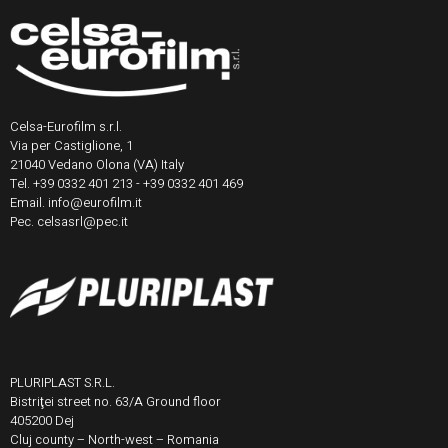
Celsa-Eurofilm s.r.l.
Via per Castiglione, 1
21040 Vedano Olona (VA) Italy
Tel. +39 0332 401 213 - +39 0332 401 469
Email. info@eurofilm.it
Pec. celsasrl@pec.it
PLURIPLAST S.R.L.
Bistriţei street no. 63/A Ground floor
405200 Dej
Cluj county – North-west – Romania